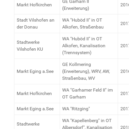
GE Garham II
Markt Hofkirchen
201
(Erweiterung)
Stadt Vilshofen an
WA "Huböd II" in OT
201
der Donau
Alkofen, Straßenbau
WA "Huböd II" in OT
Stadtwerke
Alkofen, Kanalisation
201
Vilshofen KU
(Trennsystem)
GE Kollmering
Markt Eging a.See
(Erweiterung), WRV, AW,
201
Straßenbau, WV
WA "Garhamer Feld II" im
Markt Hofkirchen
201
OT Garham
Markt Eging a.See
WA "Ritzging"
201
WA "Kapellenberg" in OT
Stadtwerke
Albersdorf", Kanalisation
201