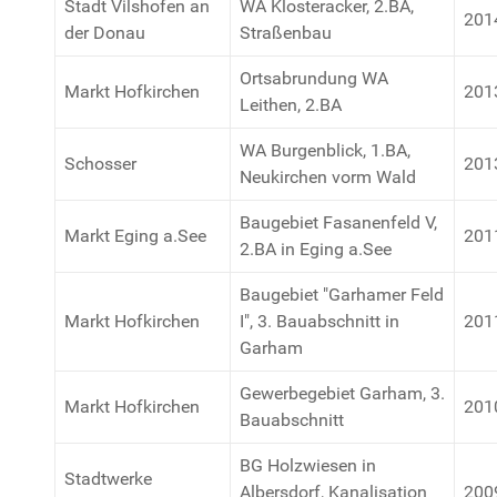
Stadt Vilshofen an
WA Klosteracker, 2.BA,
201
der Donau
Straßenbau
Ortsabrundung WA
Markt Hofkirchen
201
Leithen, 2.BA
WA Burgenblick, 1.BA,
Schosser
201
Neukirchen vorm Wald
Baugebiet Fasanenfeld V,
Markt Eging a.See
201
2.BA in Eging a.See
Baugebiet "Garhamer Feld
Markt Hofkirchen
I", 3. Bauabschnitt in
201
Garham
Gewerbegebiet Garham, 3.
Markt Hofkirchen
201
Bauabschnitt
BG Holzwiesen in
Stadtwerke
Albersdorf, Kanalisation
200