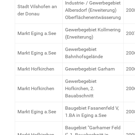
Industrie- / Gewerbegebiet
Stadt Vilshofen an
Albersdorf (Erweiterung)
200
der Donau
Oberflächenentwässerung
Gewerbegebiet Kollmering
Markt Eging a.See
200
(Erweiterung)
Gewerbegebiet
Markt Eging a.See
200
Bahnhofsgelände
Markt Hofkirchen
Gewerbegebiet Garham
200
Gewerbegebiet
Markt Hofkirchen
Hofkirchen, 2.
200
Bauabschnitt
Baugebiet Fasanenfeld V,
Markt Eging a.See
200
1.BA in Eging a.See
Baugebiet "Garhamer Feld
Markt Hofkirchen
I", 1. Bauabschnitt in
200