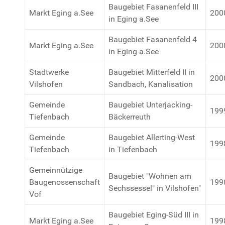
Baugebiet Fasanenfeld III
Markt Eging a.See
200
in Eging a.See
Baugebiet Fasanenfeld 4
Markt Eging a.See
200
in Eging a.See
Stadtwerke
Baugebiet Mitterfeld II in
200
Vilshofen
Sandbach, Kanalisation
Gemeinde
Baugebiet Unterjacking-
199
Tiefenbach
Bäckerreuth
Gemeinde
Baugebiet Allerting-West
199
Tiefenbach
in Tiefenbach
Gemeinnützige
Baugebiet "Wohnen am
Baugenossenschaft
199
Sechssessel" in Vilshofen"
Vof
Baugebiet Eging-Süd III in
Markt Eging a.See
199